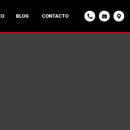
EO
BLOG
CONTACTO