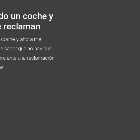
do un coche y
 reclaman
n coche y ahora me
e saber que no hay que
re ante una reclamación
os.