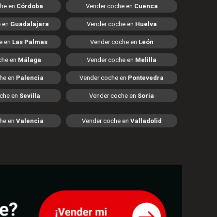
che en
Córdoba
Vender coche en
Cuenca
e en
Guadalajara
Vender coche en
Huelva
e en
Las Palmas
Vender coche en
León
che en
Málaga
Vender coche en
Melilla
he en
Palencia
Vender coche en
Pontevedra
che en
Sevilla
Vender coche en
Soria
he en
Valencia
Vender coche en
Valladolid