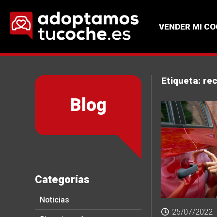
VENDER MI C
Etiqueta:
re
Blog
Categorías
Noticias
25/07/2022