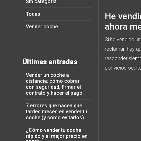
Sin categoría
Todas
He vendi
ahora me
Vender coche
Si he vendido u
reclaman hay qu
responder siemp
Últimas entradas
por vicios ocult
Vender un coche a
distancia: cómo cobrar
con seguridad, firmar el
contrato y hacer el pago.
7 errores que hacen que
tardes meses en vender tu
coche (y cómo evitarlos)
¿Cómo vender tu coche
rápido y al mejor precio en