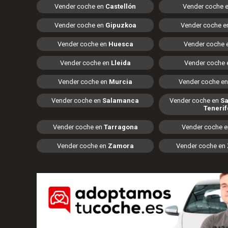
Vender coche en
Castellón
Vender coche 
Vender coche en
Gipuzkoa
Vender coche 
Vender coche en
Huesca
Vender coche 
Vender coche en
Lleida
Vender coche
Vender coche en
Murcia
Vender coche e
Vender coche en
Salamanca
Vender coche en
Sa
Tenerif
Vender coche en
Tarragona
Vender coche 
Vender coche en
Zamora
Vender coche en