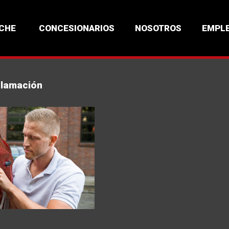
OCHE
CONCESIONARIOS
NOSOTROS
EMPL
clamación