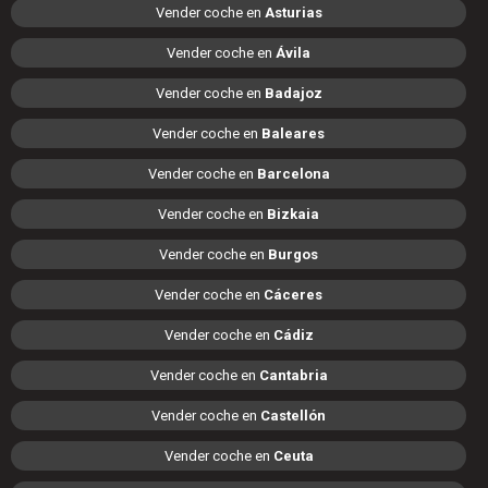
Vender coche en
Asturias
Vender coche en
Ávila
Vender coche en
Badajoz
Vender coche en
Baleares
Vender coche en
Barcelona
Vender coche en
Bizkaia
Vender coche en
Burgos
Vender coche en
Cáceres
Vender coche en
Cádiz
Vender coche en
Cantabria
Vender coche en
Castellón
Vender coche en
Ceuta