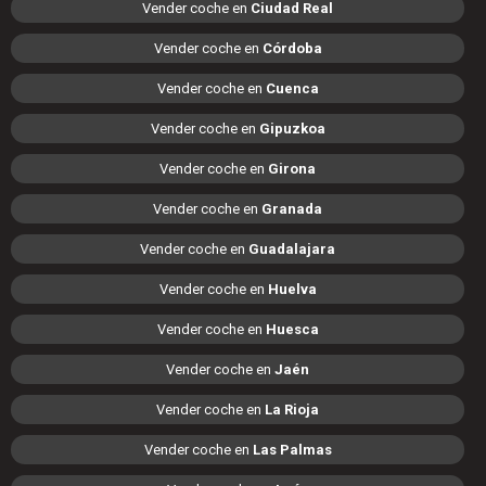
Vender coche en
Ciudad Real
Vender coche en
Córdoba
Vender coche en
Cuenca
Vender coche en
Gipuzkoa
Vender coche en
Girona
Vender coche en
Granada
Vender coche en
Guadalajara
Vender coche en
Huelva
Vender coche en
Huesca
Vender coche en
Jaén
Vender coche en
La Rioja
Vender coche en
Las Palmas