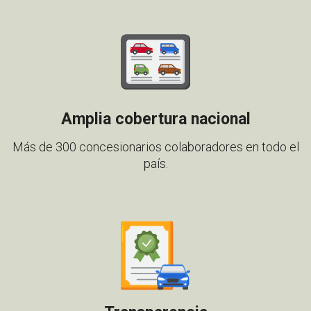
Amplia cobertura nacional
Más de 300 concesionarios colaboradores en todo el
país.