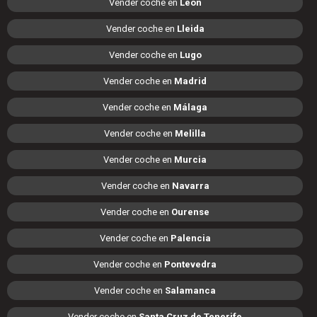
Vender coche en
León
Vender coche en
Lleida
Vender coche en
Lugo
Vender coche en
Madrid
Vender coche en
Málaga
Vender coche en
Melilla
Vender coche en
Murcia
Vender coche en
Navarra
Vender coche en
Ourense
Vender coche en
Palencia
Vender coche en
Pontevedra
Vender coche en
Salamanca
Vender coche en
Santa Cruz de Tenerife