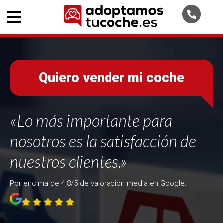
Quiero vender mi coche
«Lo más importante para
nosotros es la satisfacción de
nuestros clientes.»
Por encima de 4,8/5 de valoración media en Google.