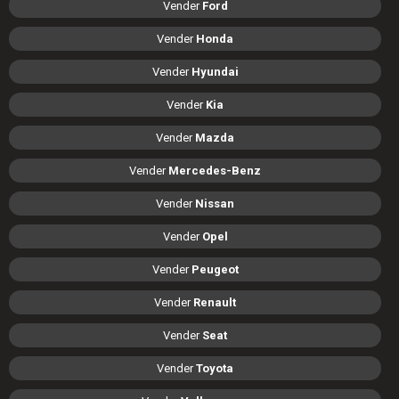
Vender
Ford
Vender
Honda
Vender
Hyundai
Vender
Kia
Vender
Mazda
Vender
Mercedes-Benz
Vender
Nissan
Vender
Opel
Vender
Peugeot
Vender
Renault
Vender
Seat
Vender
Toyota