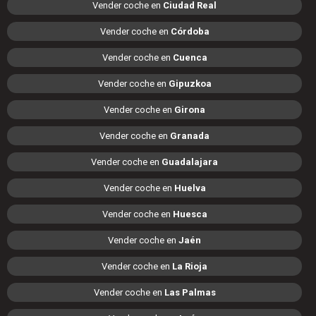
Vender coche en
Ciudad Real
Vender coche en
Córdoba
Vender coche en
Cuenca
Vender coche en
Gipuzkoa
Vender coche en
Girona
Vender coche en
Granada
Vender coche en
Guadalajara
Vender coche en
Huelva
Vender coche en
Huesca
Vender coche en
Jaén
Vender coche en
La Rioja
Vender coche en
Las Palmas