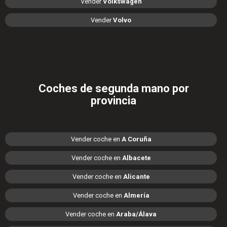
Vender
Volkswagen
Vender
Volvo
Coches de segunda mano por
provincia
Vender coche en
A Coruña
Vender coche en
Albacete
Vender coche en
Alicante
Vender coche en
Almería
Vender coche en
Araba/Álava