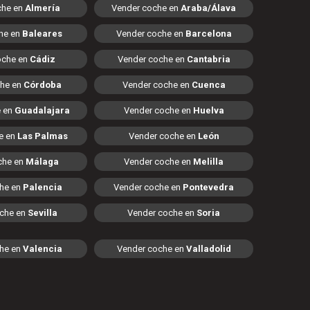
che en
Almería
Vender coche en
Araba/Álava
he en
Baleares
Vender coche en
Barcelona
oche en
Cádiz
Vender coche en
Cantabria
che en
Córdoba
Vender coche en
Cuenca
e en
Guadalajara
Vender coche en
Huelva
e en
Las Palmas
Vender coche en
León
che en
Málaga
Vender coche en
Melilla
he en
Palencia
Vender coche en
Pontevedra
che en
Sevilla
Vender coche en
Soria
he en
Valencia
Vender coche en
Valladolid