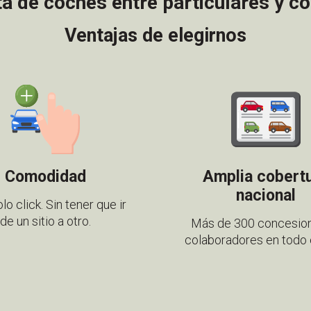
 de coches entre particulares y c
Ventajas de elegirnos
Comodidad
Amplia cobert
nacional
lo click. Sin tener que ir
de un sitio a otro.
Más de 300 concesion
colaboradores en todo e