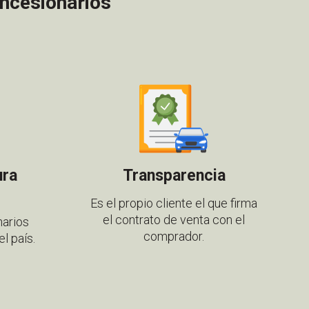
oncesionarios
ura
Transparencia
Es el propio cliente el que firma
el contrato de venta con el
arios
comprador.
l país.