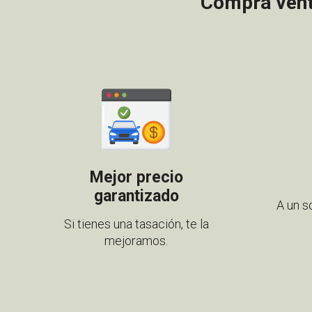
Compra venta
Mejor precio
garantizado
A un so
Si tienes una tasación, te la
mejoramos.