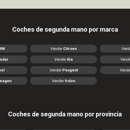
Coches de segunda mano por marca
MW
Vender
Citroen
Vend
ndai
Vender
Kia
Vend
pel
Vender
Peugeot
Vend
swagen
Vender
Volvo
Coches de segunda mano por provincia