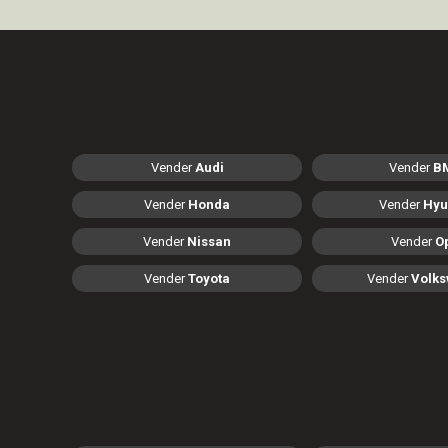
Vender
Audi
Vender
B
Vender
Honda
Vender
Hyu
Vender
Nissan
Vender
O
Vender
Toyota
Vender
Volk