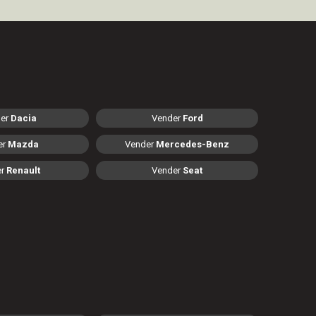
er
Dacia
Vender
Ford
er
Mazda
Vender
Mercedes-Benz
er
Renault
Vender
Seat