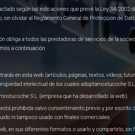
actado según las indicaciones que prevé la Ley 34/2002 de
o, sin olvidar al Reglamento General de Protección de Dat
n obliga a todos las prestadoras de servicios de la socie
amos a continuación.
rás en esta web (artículos, páginas, textos, vídeos, tutori
propiedad intelectual de los cuales adoptamostucoche S.L. e
amostucoche S.L. (empresa que ha desarrollado la web).
está prohibida salvo consentimiento previo y por escrito 
ibuido ni tampoco usado con finales comerciales.
eb, en sus diferentes formatos o usarlo y compartirlo, sin 