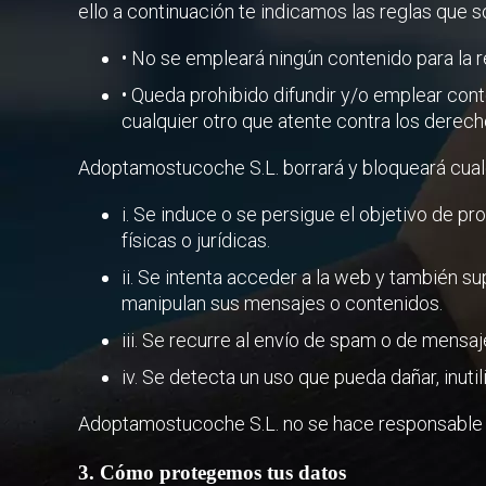
ello a continuación te indicamos las reglas que s
• No se empleará ningún contenido para la rea
• Queda prohibido difundir y/o emplear conte
cualquier otro que atente contra los derech
Adoptamostucoche S.L. borrará y bloqueará cualq
i. Se induce o se persigue el objetivo de p
físicas o jurídicas.
ii. Se intenta acceder a la web y también su
manipulan sus mensajes o contenidos.
iii. Se recurre al envío de spam o de mensaj
iv. Se detecta un uso que pueda dañar, inuti
Adoptamostucoche S.L. no se hace responsable d
3. Cómo protegemos tus datos