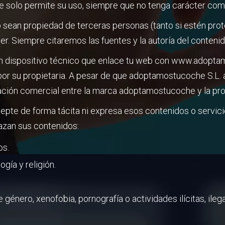
 solo permite su uso, siempre que no tenga carácter comer
 sean propiedad de terceras personas (tanto si estén pro
er. Siempre citaremos las fuentes y la autoría del conten
r un dispositivo técnico que enlace tu web con www.adop
 por su propietaria. A pesar de que adoptamostucoche S.L. 
lación comercial entre la marca adoptamostucoche y la pro
e de forma tácita ni expresa esos contenidos o servicios.
azan sus contenidos:
os.
ogía y religión.
género, xenofobia, pornografía o actividades ilícitas, ilega