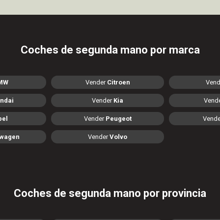
Coches de segunda mano por marca
MW
Vender
Citroen
Vend
ndai
Vender
Kia
Vend
pel
Vender
Peugeot
Vend
swagen
Vender
Volvo
Coches de segunda mano por provincia