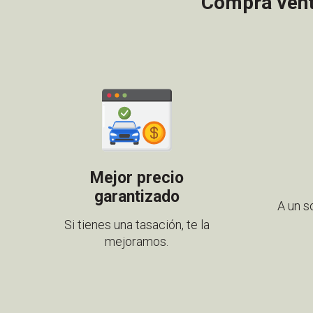
Compra venta
Mejor precio
garantizado
A un so
Si tienes una tasación, te la
mejoramos.