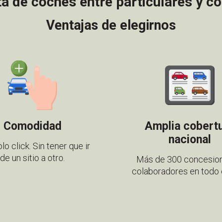
 de coches entre particulares y c
Ventajas de elegirnos
Comodidad
Amplia cobert
nacional
lo click. Sin tener que ir
de un sitio a otro.
Más de 300 concesion
colaboradores en todo e