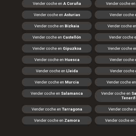
Vender coche en
A Coruña
Vender coche e
Vender coche en
Asturias
Vender coche 
Vender coche en
Bizkaia
Vender coche e
Vender coche en
Castellón
Vender coche 
Vender coche en
Gipuzkoa
Vender coche 
Vender coche en
Huesca
Vender coche 
Vender coche en
Lleida
Vender coche
Vender coche en
Murcia
Vender coche e
Vender coche en
Salamanca
Vender coche en
Sa
Tenerif
Vender coche en
Tarragona
Vender coche 
Vender coche en
Zamora
Vender coche en