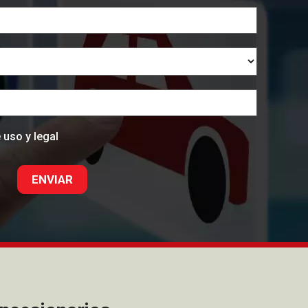
 uso y legal