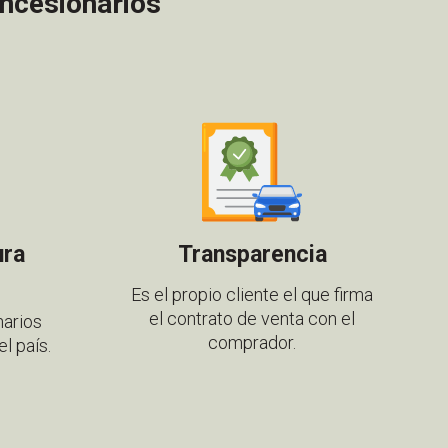
oncesionarios
ura
Transparencia
Es el propio cliente el que firma
el contrato de venta con el
arios
comprador.
l país.