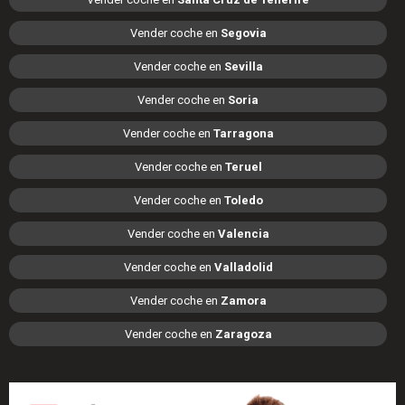
Vender coche en
Segovia
Vender coche en
Sevilla
Vender coche en
Soria
Vender coche en
Tarragona
Vender coche en
Teruel
Vender coche en
Toledo
Vender coche en
Valencia
Vender coche en
Valladolid
Vender coche en
Zamora
Vender coche en
Zaragoza