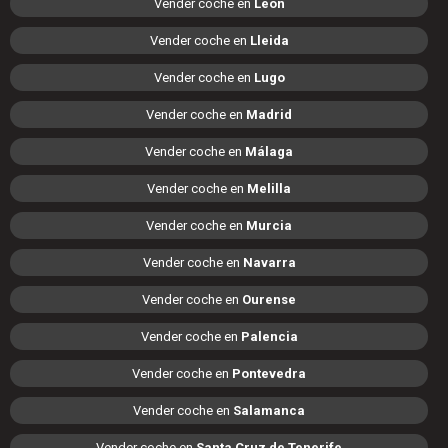
Vender coche en
León
Vender coche en
Lleida
Vender coche en
Lugo
Vender coche en
Madrid
Vender coche en
Málaga
Vender coche en
Melilla
Vender coche en
Murcia
Vender coche en
Navarra
Vender coche en
Ourense
Vender coche en
Palencia
Vender coche en
Pontevedra
Vender coche en
Salamanca
Vender coche en
Santa Cruz de Tenerife