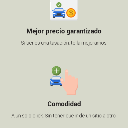
Mejor precio garantizado
Si tienes una tasación, te la mejoramos.
Comodidad
A un solo click. Sin tener que ir de un sitio a otro.