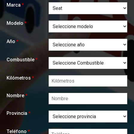
Marca
*
Modelo
*
Año
*
Combustible
*
Kilómetros
*
Nombre
*
Provincia
*
Teléfono
*