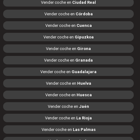
Vender coche en
Ciudad Real
Vender coche en
Córdoba
Vender coche en
Cuenca
Vender coche en
Gipuzkoa
Vender coche en
Girona
Vender coche en
Granada
Vender coche en
Guadalajara
Vender coche en
Huelva
Vender coche en
Huesca
Vender coche en
Jaén
Vender coche en
La Rioja
Vender coche en
Las Palmas