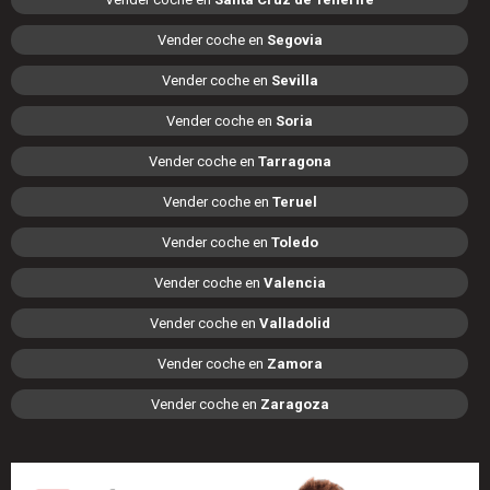
Vender coche en
Segovia
Vender coche en
Sevilla
Vender coche en
Soria
Vender coche en
Tarragona
Vender coche en
Teruel
Vender coche en
Toledo
Vender coche en
Valencia
Vender coche en
Valladolid
Vender coche en
Zamora
Vender coche en
Zaragoza