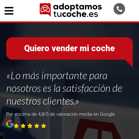
Quiero vender mi coche
«Lo más importante para
nosotros es la satisfacción de
nuestros clientes.»
Por encima de 4,8/5 de valoración media en Google.