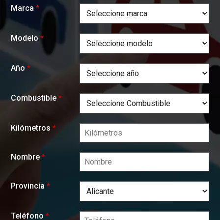
Marca
*
Modelo
*
Año
*
Combustible
*
Kilómetros
*
Nombre
*
Provincia
*
Teléfono
*