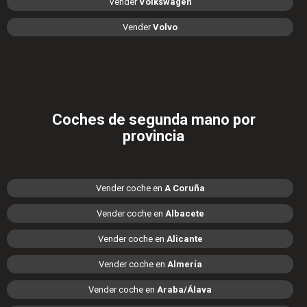
Vender
Volkswagen
Vender
Volvo
Coches de segunda mano por
provincia
Vender coche en
A Coruña
Vender coche en
Albacete
Vender coche en
Alicante
Vender coche en
Almería
Vender coche en
Araba/Álava