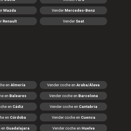
er
Mazda
Vender
Mercedes-Benz
er
Renault
Vender
Seat
che en
Almería
Vender coche en
Araba/Álava
he en
Baleares
Vender coche en
Barcelona
oche en
Cádiz
Vender coche en
Cantabria
che en
Córdoba
Vender coche en
Cuenca
e en
Guadalajara
Vender coche en
Huelva