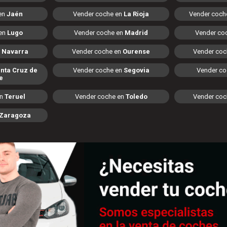
en
Jaén
Vender coche en
La Rioja
Vender coch
 en
Lugo
Vender coche en
Madrid
Vender co
n
Navarra
Vender coche en
Ourense
Vender coc
nta Cruz de
Vender coche en
Segovia
Vender co
e
en
Teruel
Vender coche en
Toledo
Vender coc
Zaragoza