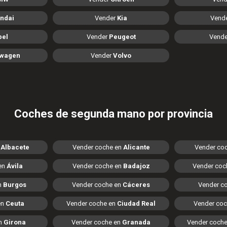
ndai
Vender
Kia
Vend
pel
Vender
Peugeot
Vend
swagen
Vender
Volvo
Coches de segunda mano por provincia
n
Albacete
Vender coche en
Alicante
Vender co
en
Ávila
Vender coche en
Badajoz
Vender coc
n
Burgos
Vender coche en
Cáceres
Vender c
en
Ceuta
Vender coche en
Ciudad Real
Vender co
en
Girona
Vender coche en
Granada
Vender coch