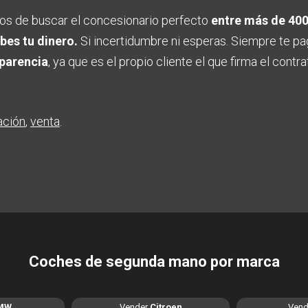
s de buscar el concesionario perfecto
entre más de 40
ibes tu dinero.
Si incertidumbre ni esperas. Siempre te pag
parencia
, ya que es el propio cliente el que firma el cont
ación
venta
Coches de segunda mano por marca
MW
Vender
Citroen
Vend