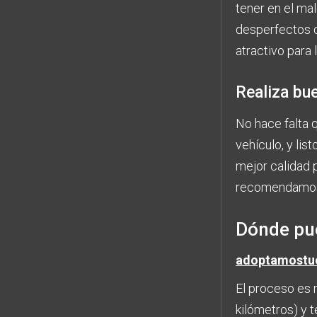
tener en el ma
desperfectos q
atractivo para
Realiza bu
No hace falta 
vehículo, y li
mejor calidad 
recomendamos t
Dónde pue
adoptamostu
El proceso es 
kilómetros) y 