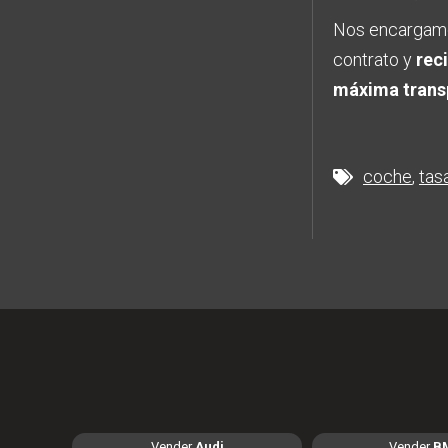
Nos encargamo
contrato y
rec
máxima trans
coche
tas
Vender
Audi
Vender
B