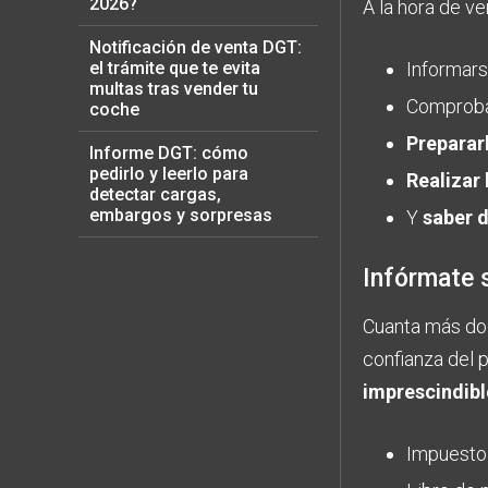
2026?
A la hora de v
Notificación de venta DGT:
el trámite que te evita
Informars
multas tras vender tu
Comproba
coche
Preparar
Informe DGT: cómo
pedirlo y leerlo para
Realizar
detectar cargas,
embargos y sorpresas
Y
saber d
Infórmate 
Cuanta más do
confianza del p
imprescindibl
Impuesto 