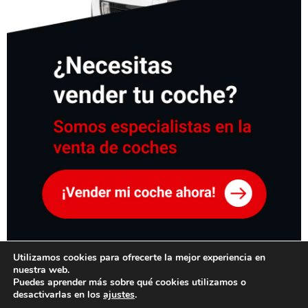
Utilizamos cookies para ofrecerte la mejor experiencia en
©adoptamostucoche.es. Todos los derechos reservados.
nuestra web.
Aviso legal
-
Tratamiento de datos
Política de
Puedes aprender más sobre qué cookies utilizamos o
desactivarlas en los
ajustes
.
privacidad
Condiciones generales